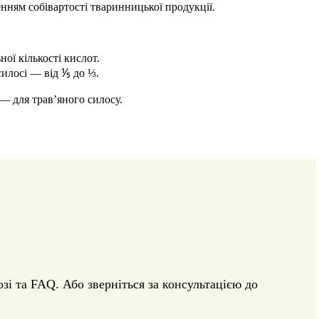
енням собівартості тваринницької продукції.
ої кількості кислот.
силосі — від ⅕ до ⅓.
 — для трав’яного силосу.
зі та FAQ. Або зверніться за консультацією до