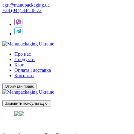
agri@manupackaging.ua
+38 (044) 344 38 72
Про нас
Продукти
Блог
Оплата і доставка
Контакти
Отримати прайс
Замовити консультацію