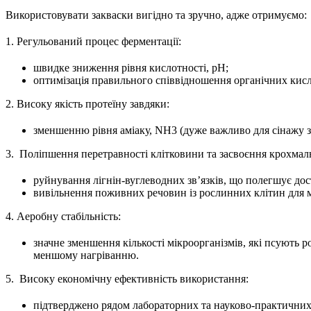
Використовувати закваски вигідно та зручно, адже отримуємо:
1. Регульований процес ферментації:
швидке зниження рівня кислотності, рН;
оптимізація правильного співвідношення органічних кисл
2. Високу якість протеїну завдяки:
зменшенню рівня аміаку, NH3 (дуже важливо для сінажу 
3. Поліпшення перетравності клітковини та засвоєння крохмал
руйнування лігнін-вуглеводних зв’язків, що полегшує дос
вивільнення поживних речовин із рослинних клітин для 
4. Аеробну стабільність:
значне зменшення кількості мікроорганізмів, які псують 
меншому нагріванню.
5. Високу економічну ефективність використання:
підтверджено рядом лабораторних та науково-практичних