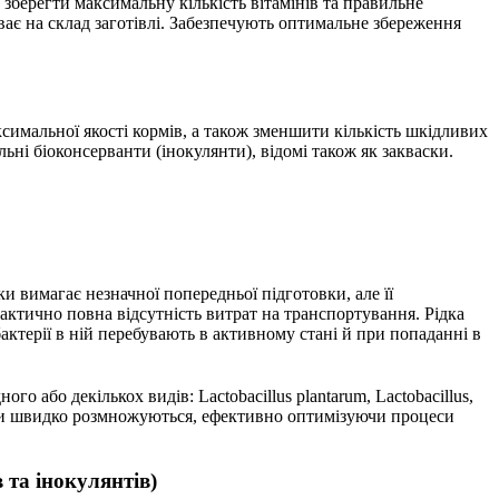
зберегти максимальну кількість вітамінів та правильне
ає на склад заготівлі. Забезпечують оптимальне збереження
симальної якості кормів, а також зменшити кількість шкідливих
ьні біоконсерванти (інокулянти), відомі також як закваски.
 вимагає незначної попередньої підготовки, але її
актично повна відсутність витрат на транспортування. Рідка
ктерії в ній перебувають в активному стані й при попаданні в
го або декількох видів: Lactobacillus plantarum, Lactobacillus,
 Вони швидко розмножуються, ефективно оптимізуючи процеси
 та інокулянтів)