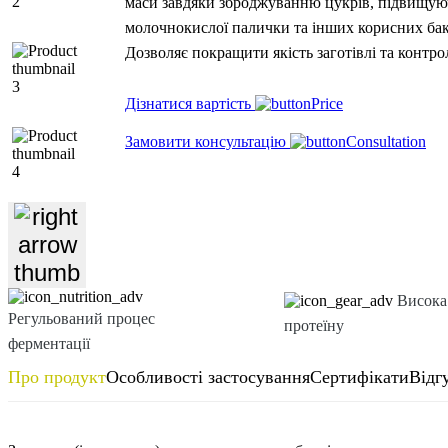
маси завдяки зброджуванню цукрів, підвищуючи
молочнокислої палички та інших корисних бак
Дозволяє покращити якість заготівлі та контро
Дізнатися вартість
Замовити консультацію
Висока 
Регульований процес
протеїну
ферментації
Про продукт
Особливості застосування
Сертифікати
Відг