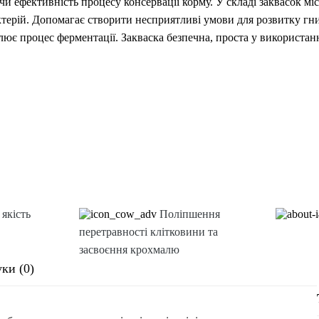
 ефективність процесу консервації корму. У складі заквасок міс
терій. Допомагає створити несприятливі умови для розвитку гни
лює процес ферментації. Закваска безпечна, проста у використанні
якість
Поліпшення
перетравності клітковини та
засвоєння крохмалю
уки (0)