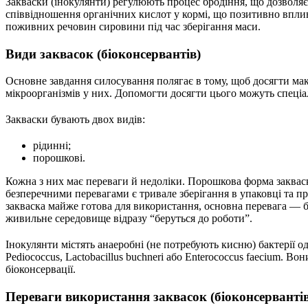
Закваски (інокулянти) регулюють процес бродіння, що дозволяє 
співвідношення органічних кислот у кормі, що позитивно вплив
поживних речовин сировини під час зберігання маси.
Види заквасок (біоконсервантів)
Основне завдання силосування полягає в тому, щоб досягти мак
мікроорганізмів у них. Допомогти досягти цього можуть спеціал
Закваски бувають двох видів:
рідинні;
порошкові.
Кожна з них має переваги й недоліки. Порошкова форма закваски
безперечними перевагами є тривале зберігання в упаковці та пр
закваска майже готова для використання, основна перевага — ба
живильне середовище відразу “беруться до роботи”.
Інокулянти містять анаеробні (не потребують кисню) бактерії одно
Pediococcus, Lactobacillus buchneri або Enterococcus faecium.
біоконсервації.
Переваги використання заквасок (біоконсервантів