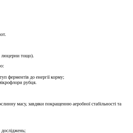
от.
з люцерни тощо).
ю:
туп ферментів до енергії корму;
мікрофлори рубця.
рослинну масу, завдяки покращенню аеробної стабільності та
 досліджень;