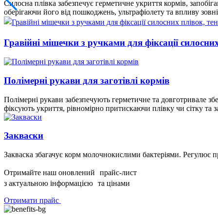
Силосна плівка забезпечує герметичне укриття кормів, запобіг
оберігаючи його від пошкоджень, ультрафіолету та впливу зовн
Гравійні мішечки з ручками для фіксації силосни
Полімерні рукави для заготівлі кормів
Полімерні рукави забезпечують герметичне та довготривале збер
фіксують укриття, рівномірно притискаючи плівку чи сітку та 
Закваски
Закваска збагачує корм молочнокислими бактеріями. Регулює про
Отримайте наш оновлений прайс-лист
з актуальною інформацією та цінами
Отримати прайс