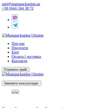
agri@manupackaging.ua
+38 (044) 344 38 72
Про нас
Продукти
Блог
Оплата і доставка
Контакти
Отримати прайс
Замовити консультацію