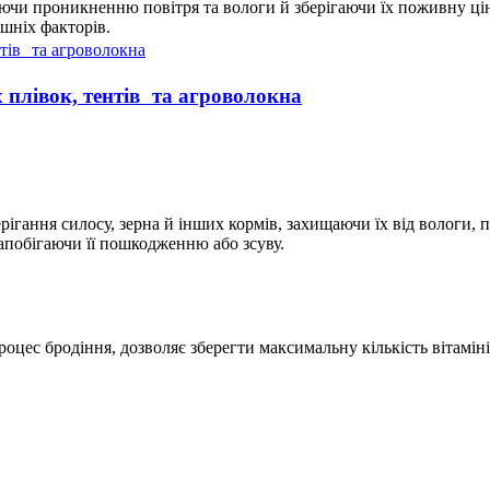
аючи проникненню повітря та вологи й зберігаючи їх поживну цін
ішніх факторів.
х плівок, тентів та агроволокна
ігання силосу, зерна й інших кормів, захищаючи їх від вологи, п
запобігаючи її пошкодженню або зсуву.
цес бродіння, дозволяє зберегти максимальну кількість вітаміні