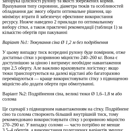
запорука цілісності рулону та якості збережених кормів.
Врахування типу сировини, діаметра тюків та особливостей
обладнання дає змогу обрати оптимальне рішення, що
мінімізує втрати й забезпечує ефективне використання
ресурсу. Нижче наведено 2 приклади по оптимальному
вибору сітки, а також практичні рекомендації (таблиця 1) за
кількістю обертів при пакуванні
Варіант №1: Тюкування сіна Ø 1,2 м без подрібнення
У цьому випадку тиск всередині рулону буде помірним, отже
достатньо сітки з розривною міцністю 240–260 кг. Вона є
доступнішою за ціною і витримує необхідне навантаження
при 2,5 оберту. Але важливо враховувати логістику: якщо
тюки транспортуються на далекі відстані або багаторазово
переміщуються — краще використовувати сітку з підвищеною
міцністю або додати оберти при обмотуванні.
Варіант №2: Подрібнення сіна, великі тюки Ø 1,6–1,8 м або
солома
Це сценарії з підвищеним навантаженням на сітку. Подрібнене
сіно та солома створюють більший внутрішній тиск, тому
рекомендовано використовувати сітку з розривною міцністю
270–290 кг. У випадку соломи — часто потрібно не менше
3,5–4 обертів, а використання полегшених варіантів змушує