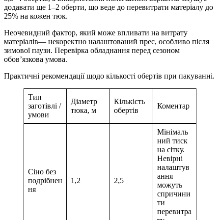
додавати ще 1–2 оберти, що веде до перевитрати матеріалу до
25% на кожен тюк.
Неочевидний фактор, який може впливати на витрату
матеріалів— некоректно налаштований прес, особливо після
зимової паузи. Перевірка обладнання перед сезоном
обов’язкова умова.
Практичні рекомендації щодо кількості обертів при пакуванні.
Тип
Діаметр
Кількість
заготівлі /
Коментар
тюка, м
обертів
умови
Мінімаль
ний тиск
на сітку.
Невірні
налаштув
Сіно без
ання
подрібнен
1,2
2,5
можуть
ня
спричини
ти
перевитра