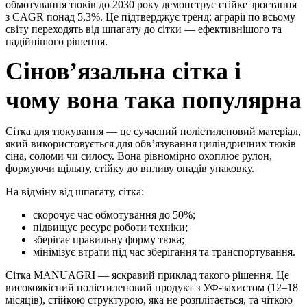
обмотування тюків до 2030 року демонструє стійке зростання
з CAGR понад 5,3%. Це підтверджує тренд: аграрії по всьому
світу переходять від шпагату до сітки — ефективнішого та
надійнішого рішення.
Сінов’язальна сітка і
чому вона така популярна
Сітка для тюкування — це сучасний поліетиленовий матеріал,
який використовується для обв’язування циліндричних тюків
сіна, соломи чи силосу. Вона рівномірно охоплює рулон,
формуючи щільну, стійку до впливу опадів упаковку.
На відміну від шпагату, сітка:
скорочує час обмотування до 50%;
підвищує ресурс роботи техніки;
зберігає правильну форму тюка;
мінімізує втрати під час зберігання та транспортування.
Сітка MANUAGRI — яскравий приклад такого рішення. Це
високоякісний поліетиленовий продукт з УФ-захистом (12–18
місяців), стійкою структурою, яка не розплітається, та чіткою