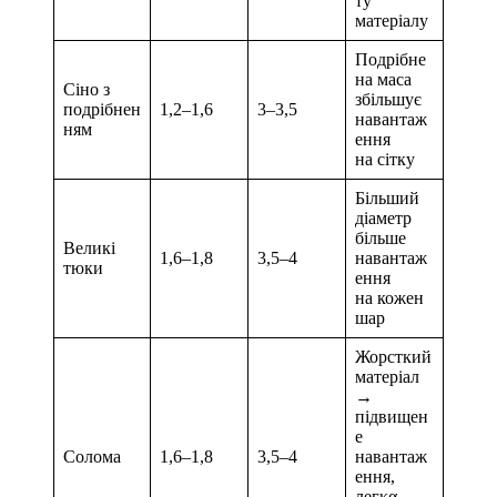
ту
матеріалу
Подрібне
на маса
Сіно з
збільшує
подрібнен
1,2–1,6
3–3,5
навантаж
ням
ення
на сітку
Більший
діаметр
більше
Великі
1,6–1,8
3,5–4
навантаж
тюки
ення
на кожен
шар
Жорсткий
матеріал
→
підвищен
е
Солома
1,6–1,8
3,5–4
навантаж
ення,
легκα