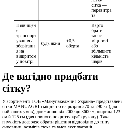
сітка —
перевитра
та
Підвищен
Варто
е
брати
транспорт
запас
ування /
+0,5
міцності
будь-який
зберіганн
оберта
або
я на
збільшити
відкритом
кількість
у повітрі
шарів
Де вигідно придбати
сітку?
У асортименті ТОВ «Манупакеджинг Україна» представлені
сітки MANUAGRI з міцністю на розрив 270 та 290 кг (для
найващих умов), довжиною від 2000 до 3600 м, ширина 123
см й 125 см (для повного покриття країв рулону). Така
гнучкість дозволяє обрати рішення відповідно до типу
сировини, розмірів тюка та умов експлуатації.