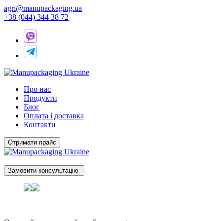
agri@manupackaging.ua
+38 (044) 344 38 72
Про нас
Продукти
Блог
Оплата і доставка
Контакти
Отримати прайс
Замовити консультацію