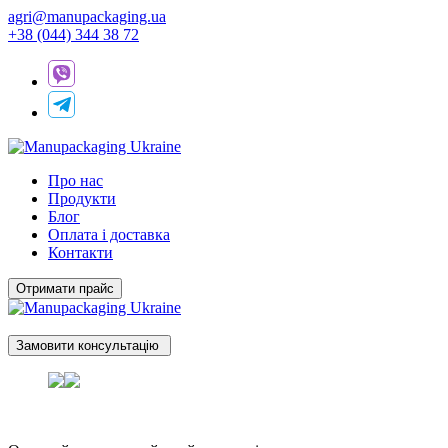
agri@manupackaging.ua
+38 (044) 344 38 72
Про нас
Продукти
Блог
Оплата і доставка
Контакти
Отримати прайс
Замовити консультацію