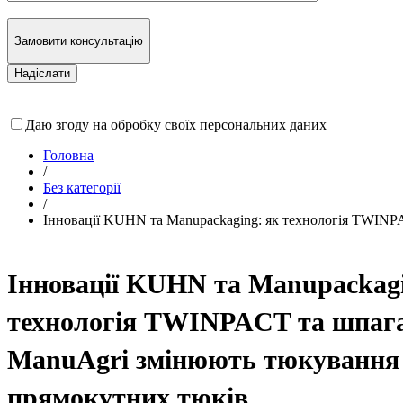
Замовити консультацію
Даю згоду на обробку своїх персональних даних
Головна
/
Без категорії
/
Інновації KUHN та Manupackaging: як технологія TWIN
Інновації KUHN та Manupackagi
технологія TWINPACT та шпаг
ManuAgri змінюють тюкування
прямокутних тюків