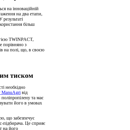
ся на інноваційній
таження на два етапи,
 результаті
икористання більш
огією TWINPACT,
е порівняно з
в на полі, що, в своєю
ким тиском
сті необхідно
 ManuAgri
від
 поліпропілену та має
вувати його в умовах
єю, що забезпечує
с-підбирача. Це сприяє
т на його