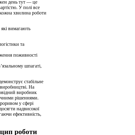
жен день тут — це
артістю. У полі все
 кожна хвилина роботи
 які вимагають
логістики та
реження поживності
в’язальному шпагаті,
демонструє стабільне
овиробництві. На
ровідний виробник
ічними рішеннями.
роривом у сфері
досягти надвисокої
гаючи ефективність,
цип роботи