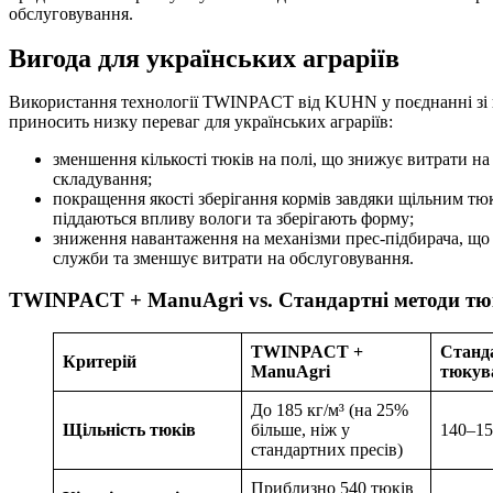
обслуговування.
Вигода для українських аграріїв
Використання технології TWINPACT від KUHN у поєднанні зі
приносить низку переваг для українських аграріїв:
зменшення кількості тюків на полі, що знижує витрати на 
складування;
покращення якості зберігання кормів завдяки щільним тю
піддаються впливу вологи та зберігають форму;
зниження навантаження на механізми прес-підбирача, що
служби та зменшує витрати на обслуговування.
TWINPACT + ManuAgri vs. Стандартні методи т
TWINPACT +
Станд
Критерій
ManuAgri
тюкув
До 185 кг/м³ (на 25%
Щільність тюків
більше, ніж у
140–15
стандартних пресів)
Приблизно 540 тюків