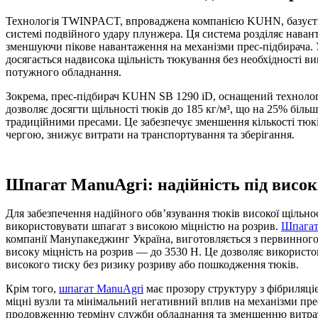
Технологія TWINPACT, впроваджена компанією KUHN, базуєть
системі подвійного удару плунжера. Ця система розділяє наван
зменшуючи пікове навантаження на механізми прес-підбирача. У
досягається надвисока щільність тюкування без необхідності в
потужного обладнання.
Зокрема, прес-підбирач KUHN SB 1290 iD, оснащений технол
дозволяє досягти щільності тюків до 185 кг/м³, що на 25% більш
традиційними пресами. Це забезпечує зменшення кількості тюкі
чергою, знижує витрати на транспортування та зберігання.
Шпагат ManuAgri: надійність під висо
Для забезпечення надійного обв’язування тюків високої щільно
використовувати шпагат з високою міцністю на розрив.
Шпагат
компанії Манупакеджинг Україна, виготовляється з первинного
високу міцність на розрив — до 3530 Н. Це дозволяє використо
високого тиску без ризику розриву або пошкодження тюків.
Крім того,
шпагат ManuAgri
має прозору структуру з фібриляці
міцні вузли та мінімальний негативний вплив на механізми пре
продовженню терміну служби обладнання та зменшенню витра