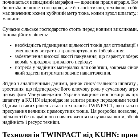
починається невидимий марафон — щоденна праця аграрія. Ко
боротьба не лише з погодою, але й з логістикою, технікою, собів
має значення: кожен кубічний метр тюка, кожен вузол шпагату,
машини.
Сучасне сільське господарство стоїть перед новими викликами,
інноваційних рішень:
необхідність підвищення щільності тюків для оптимізації 
зменшення витрат на транспортування і зберігання;
забезпечення високої якості пакування, що гарантує збе
кормів упродовж тривалого періоду;
потреба у надійних матеріалах для обв’язки, зокрема сіно
який здатен витримати значне навантаження.
Згідно з аналітичними даними, ринок сінов’язального шпагату 
зростання, що підтверджує його ключову роль у сучасному агр
цьому фоні Манупакеджинг Україна зміцнює свої позиції як п
шпагату, а KUHN відповідає на запити ринку передовими техн
Одним із таких рішень стала технологія TWINPACT, що стала п
пресування великих прямокутних тюків. Ця розробка дозволяє 
щільності без надмірного навантаження на вузли машини, збері
надійність і ресурс техніки.
Технологія TWINPACT від KUHN: прин