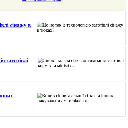
івлі сінажу в
ія заготівлі
 інших