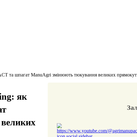
PACT та шпагат ManuAgri змінюють тюкування великих прямокут
ng: як
За
ат
 великих