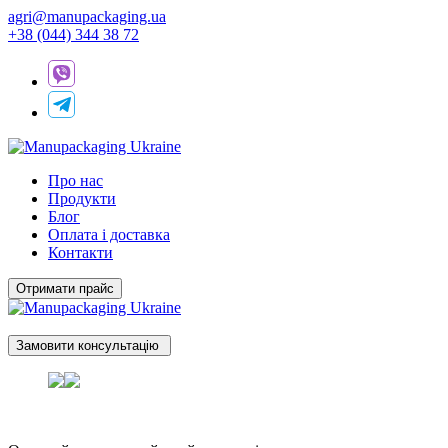
agri@manupackaging.ua
+38 (044) 344 38 72
Про нас
Продукти
Блог
Оплата і доставка
Контакти
Отримати прайс
Замовити консультацію