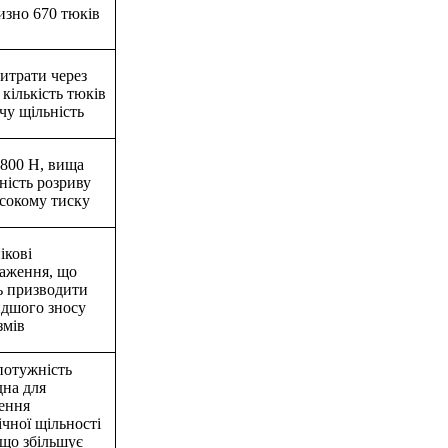
зно 670 тюків
итрати через
 кількість тюків
чу щільність
800 Н, вища
ність розриву
сокому тиску
ікові
аження, що
 призводити
дшого зносу
змів
отужність
дна для
ення
ічної щільності
 що збільшує