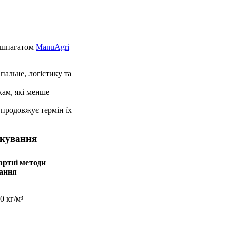
 шпагатом
ManuAgri
пальне, логістику та
кам, які менше
 продовжує термін їх
юкування
артні методи
ання
0 кг/м³