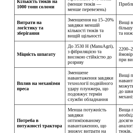
Кількість тюків на
(менше тюків —
Прибли
1000 тонн соломи
менше перевезень)
Зменшення на 15–20%
Витрати на
Вищі в
завдяки меншій
логістику та
більшу
кількості тюків та
зберігання
та ниж
вищій щільності
До 3530 Н (ManuAgri),
2200–2
з фібриляцією та
Міцність шпагату
ймовір
високою стійкістю до
при ви
розриву
Зменшене
Вищі п
навантаження завдяки
навант
Вплив на механізми
технології подвійного
можуть
преса
удару плунжера, що
до шви
подовжує термін
механі
служби обладнання
Менша потужність
Вища п
завдяки
необхі
Потреба в
оптимізованому
досягн
потужності трактора
навантаженню, що
аналог
знижує витрати на
тюків,