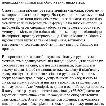
пошкодження плівки при обмотуванні знижується.
Стретч-плівка забезпечує герметичність упаковки, зберігаючи
всі корисні властивості корму. До стретч-плівки також є високі
вимоги, адже тюки після обмотування залишаються в полі до
моменту коли їх перевезуть на ферму не на плоскій стороні, а
на боковій, через специфіку обмотувача. Бокова сторона має
меншу кількість шарів плівки ніж плоска сторона, відповідно
ймовірність проколу стернею вища. Плівка Manuagri Blown 7
чудово справляється з таким завданням, технологія
виготовлення дозволяє зробити плівку вдвічі стійкішою на
прокол.
Використання технології пакування сінажу в рулонах дає
можливість підлаштуватись під погодні умови. Для прикладу:
скосили траву на сіно, але погода змінилась, буде дощ й в
такому варіанті, щоб не залишати вже скошену й підв’ялену
траву мокнути заготовляють сінаж в рулонах. Сезонність
збору врожаю трав в горах дещо зміщена по часу, й сіно та
сінаж ще можуть збирати навіть в вересні, як і відбувалося в
даному сезоні. Але ймовірність дощів в осінній період зростає,
й висушити траву до вологості для сінажу (55-60%) часто не
вдається, навіть сінаж (вже не кажучи про сіно) заготовити
стає складніше. Але й тут знайшлося рішення, є можливість
використовувати бактеріальні закваски для сінажу, вони дають