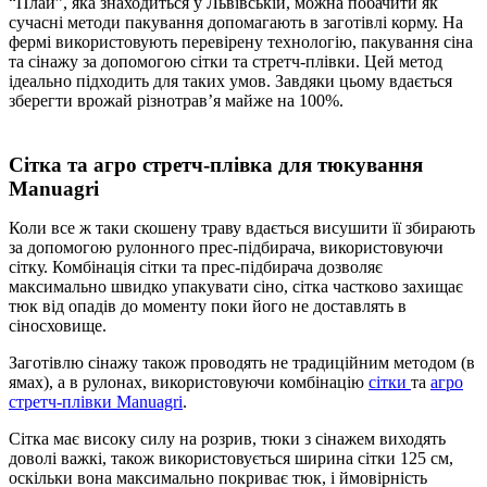
“Плай”, яка знаходиться у Львівській, можна побачити як
сучасні методи пакування допомагають в заготівлі корму. На
фермі використовують перевірену технологію, пакування сіна
та сінажу за допомогою сітки та стретч-плівки. Цей метод
ідеально підходить для таких умов. Завдяки цьому вдається
зберегти врожай різнотрав’я майже на 100%.
Сітка та агро стретч-плівка для тюкування
Manuagri
Коли все ж таки скошену траву вдається висушити її збирають
за допомогою рулонного прес-підбирача, використовуючи
сітку. Комбінація сітки та прес-підбирача дозволяє
максимально швидко упакувати сіно, сітка частково захищає
тюк від опадів до моменту поки його не доставлять в
сіносховище.
Заготівлю сінажу також проводять не традиційним методом (в
ямах), а в рулонах, використовуючи комбінацію
сітки
та
агро
стретч-плівки Manuagri
.
Сітка має високу силу на розрив, тюки з сінажем виходять
доволі важкі, також використовується ширина сітки 125 см,
оскільки вона максимально покриває тюк, і ймовірність