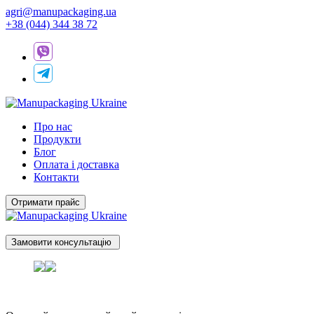
agri@manupackaging.ua
+38 (044) 344 38 72
Про нас
Продукти
Блог
Оплата і доставка
Контакти
Отримати прайс
Замовити консультацію