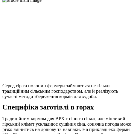
Серед гір та полонин фермери займаються не тільки
традиційним сільським господарством, але й реалізують
сучасні методи збереження кормів для худоби.
Специфіка заготівлі в горах
Традиційним кормом для ВРХ є сіно та сінаж, але мінливий
гірський клімат ускладнює сушіння сіна, сонячна погода може
різко змінитись на дощову та навпаки. На прикладі еко-ферми