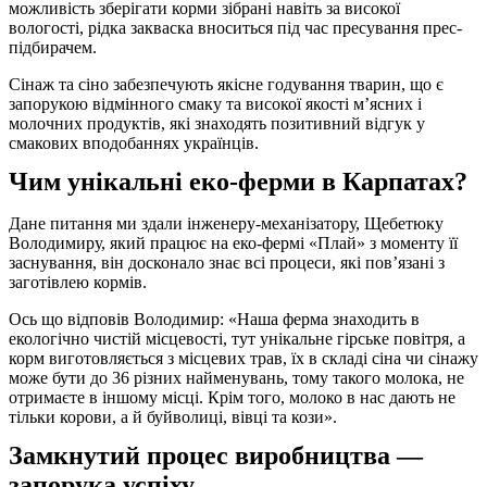
можливість зберігати корми зібрані навіть за високої
вологості, рідка закваска вноситься під час пресування прес-
підбирачем.
Сінаж та сіно забезпечують якісне годування тварин, що є
запорукою відмінного смаку та високої якості м’ясних і
молочних продуктів, які знаходять позитивний відгук у
смакових вподобаннях українців.
Чим унікальні еко-ферми в Карпатах?
Дане питання ми здали інженеру-механізатору, Щебетюку
Володимиру, який працює на еко-фермі «Плай» з моменту її
заснування, він досконало знає всі процеси, які пов’язані з
заготівлею кормів.
Ось що відповів Володимир: «Наша ферма знаходить в
екологічно чистій місцевості, тут унікальне гірське повітря, а
корм виготовляється з місцевих трав, їх в складі сіна чи сінажу
може бути до 36 різних найменувань, тому такого молока, не
отримаєте в іншому місці. Крім того, молоко в нас дають не
тільки корови, а й буйволиці, вівці та кози».
Замкнутий процес виробництва —
запорука успіху