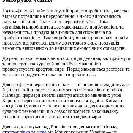
На еко-фермі «Плай» замкнутий процес виробництва, молоко
відразу потрапляє на перероблення, з нього виготовляють
натуральні сири. Також є цех переробки м’яса. Така
організація виробництва дає максимальну прибутковість та
незалежність, і продукція виходить для споживача по
прийнятним цінам. Таке виробництво контролюється по всім
процесам від заготівлі корму до готового сиру, продукція
виходить відповідною до найвищих екологічних стандартів.
До речі, ця еко-ферма відкрита для відвідування, вас приймуть
та проведуть екскурсію й звісно буде можливість
продегустувати крафтові сири. Поряд знаходиться ресторан та
магазин з продуктами власного виробництва.
Для еко-ферми вересневий сінаж — це не лише складний, але
й унікальний процес. За допомогою стретч-плівки та сітки
Manuagri, фермери змогли адаптуватися до мінливих умов
Карпат і зберегти високоякісний корм для худоби. Клімат та
специфічні умови полів не є перешкодою для використання
сучасних технологій, що дозволяє зберегти максимальну
кількість корисних властивостей трав для тварин.
Для тих, хто шукає надійне рішення для заготівлі сінажу,
стретч-плівка
та
сітка
від Манупакеджинг Україна — це